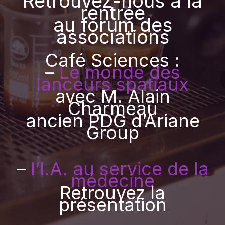
Retrouvez-nous à la
rentrée
au forum des
associations
Café Sciences :
–
Le monde des
lanceurs spatiaux
avec M. Alain
Charmeau
ancien PDG d’Ariane
Group
–
l’I.A. au service de la
médecine
Retrouvez la
présentation