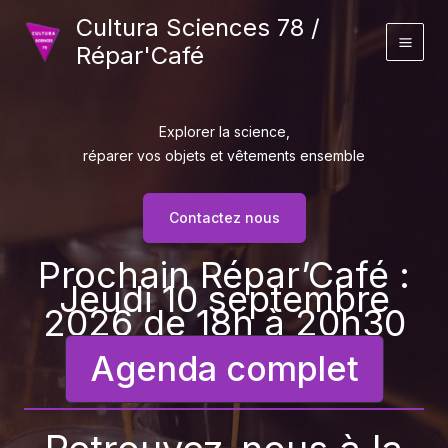
Aller
Cultura Sciences 78 /
au
Répar'Café
contenu
Explorer la science,
réparer vos objets et vêtements ensemble
Contactez nous
Prochain Répar’Café :
Jeudi 10 septembre
2026 de 18h à 20h30
Agenda complet